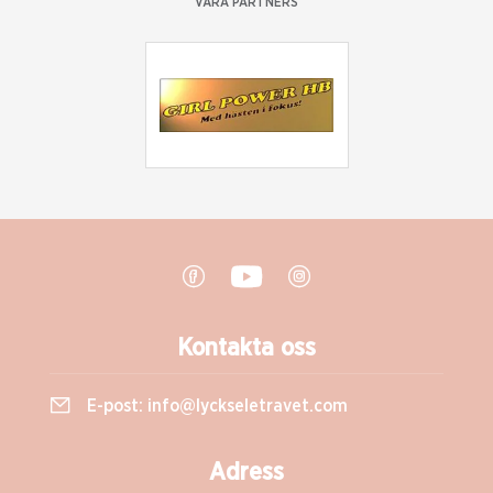
VÅRA PARTNERS
Kontakta oss
E-post:
info@lyckseletravet.com
Adress