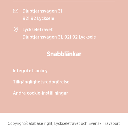
Djuptjärnsvägen 31
921 92 Lycksele
Lyckseletravet
Djuptjärnsvägen 31, 921 92 Lycksele
Snabblänkar
Integritetspolicy
Tillgänglighetsredogörelse
Ändra cookie-inställningar
Copyright/database right, Lyckseletravet och Svensk Travsport.