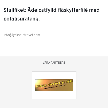
Stallfiket: Ädelostfylld fläskytterfilé med
potatisgratäng.
info@lyckseletravet.com
VÅRA PARTNERS