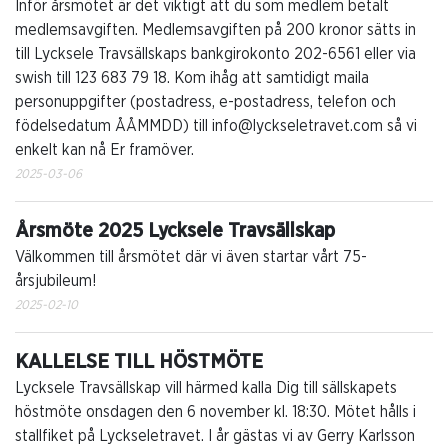
Inför årsmötet är det viktigt att du som medlem betalt
medlemsavgiften. Medlemsavgiften på 200 kronor sätts in
till Lycksele Travsällskaps bankgirokonto 202-6561 eller via
swish till 123 683 79 18. Kom ihåg att samtidigt maila
personuppgifter (postadress, e-postadress, telefon och
födelsedatum ÅÅMMDD) till info@lyckseletravet.com så vi
enkelt kan nå Er framöver.
2025-03-06
Årsmöte 2025 Lycksele Travsällskap
Välkommen till årsmötet där vi även startar vårt 75-
årsjubileum!
2025-02-10
KALLELSE TILL HÖSTMÖTE
Lycksele Travsällskap vill härmed kalla Dig till sällskapets
höstmöte onsdagen den 6 november kl. 18:30. Mötet hålls i
stallfiket på Lyckseletravet. I år gästas vi av Gerry Karlsson