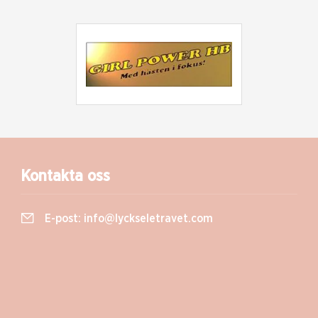
Kontakta oss
E-post:
info@lyckseletravet.com